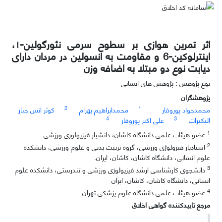
اثر تمرین هوازی بر سطوح سرمی نئورگولین-۱،
اینترلوکین-6 و مقاومت به انسولین در مردان دارای
دیابت نوع دو مبتلا به اضافه وزن
نوع پژوهش : پژوهش های انسانی
پژوهشگران
2
1
محمدجواد پوروقار
محمدابراهیم بهرام
کوثر انس جبار
4
3
البکیرات
علی اکبر پوروقار
1
عضو هیئات علمی دانشگاه کاشان، دانشیار فیزیولوژی ورزشی
2
استادیار فیزولوژی ورزشی، گروه تربیت بدنی و علوم ورزشی، دانشکده
علوم انسانی، دانشگاه کاشان، کاشان، ایران.
3
دانشجوی کارشناسی ارشد فیزیولوژی ورزشی و تندرستی، دانشکده علوم
انسانی، دانشگاه کاشان، کاشان، ایران
4
عضو هیئات علمی دانشگاه علوم پزشکی تهران
مرجع تاییدکننده گواهی اخلاق