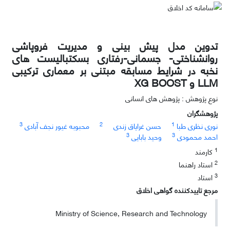
تدوین مدل پیش بینی و مدیریت فروپاشی
روانشناختی- جسمانی-رفتاری بسکتبالیست های
نخبه در شرایط مسابقه مبتنی بر معماری ترکیبی
LLM و XG BOOST
نوع پژوهش : پژوهش های انسانی
پژوهشگران
3
2
1
نوری نظری طبا
حسن غرایاق زندی
محبوبه غیور نجف آبادی
3
3
احمد محمودی
وحید بابایی
1
کارمند
2
استاد راهنما
3
استاد
مرجع تاییدکننده گواهی اخلاق
Ministry of Science, Research and Technology