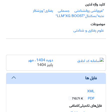
کلید واژه لاتین
"فروپاشی روانشناختی
جسمانی
رفتاری"ورزشکار
نخبه"بسکتبال"LLM"XG BOOST"
موضوعات
علوم رفتاری و شناختی
دوره 1404، مهر
پاییز 1404
فایل ها
XML
PDF
710.71 K
فایل‌های تکمیلی/اضافی