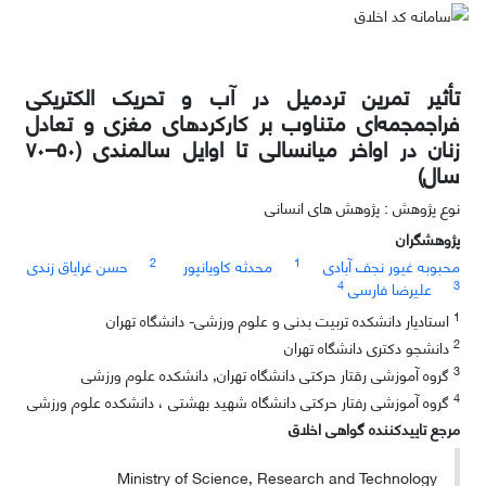
تأثیر تمرین تردمیل در آب و تحریک الکتریکی
فراجمجمه‌ای متناوب بر کارکردهای مغزی و تعادل
زنان در اواخر میانسالی تا اوایل سالمندی (۵۰–۷۰
سال)
نوع پژوهش : پژوهش های انسانی
پژوهشگران
2
1
محبوبه غیور نجف آبادی
محدثه کاویانپور
حسن غرایاق زندی
4
3
علیرضا فارسی
1
استادیار دانشکده تربیت بدنی و علوم ورزشی- دانشگاه تهران
2
دانشجو دکتری دانشگاه تهران
3
گروه آموزشی رقتار حرکتی دانشگاه تهران, دانشکده علوم ورزشی
4
گروه آموزشی رفتار حرکتی دانشگاه شهید بهشتی ، دانشکده علوم ورزشی
مرجع تاییدکننده گواهی اخلاق
Ministry of Science, Research and Technology