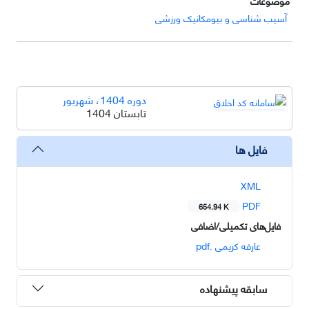
موضوعات
آسیب شناسی و بیومکانیک ورزشی
دوره 1404، شهریور
تابستان 1404
فایل ها
XML
PDF
654.94 K
فایل‌های تکمیلی/اضافی
عارفه کریمی .pdf
سابقه پیشنهاده