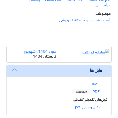
توانبخشی
موضوعات
آسیب شناسی و بیومکانیک ورزشی
دوره 1404، شهریور
تابستان 1404
فایل ها
XML
PDF
653.66 K
فایل‌های تکمیلی/اضافی
نگین رحیمی .pdf