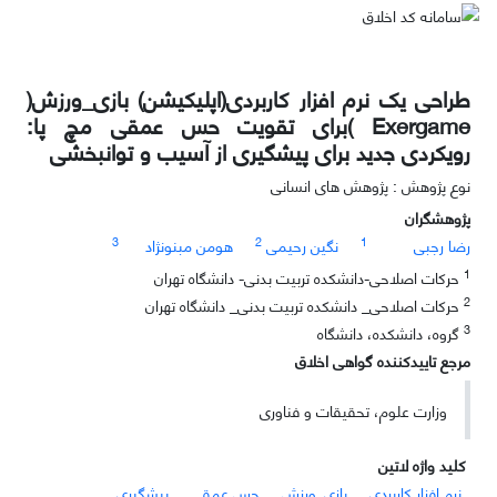
طراحی یک نرم افزار کاربردی(اپلیکیشن) بازی_ورزش(
Exergame )برای تقویت حس عمقی مچ پا:
رویکردی جدید برای پیشگیری از آسیب و توانبخشی
نوع پژوهش : پژوهش های انسانی
پژوهشگران
3
2
1
رضا رجبی
نگین رحیمی
هومن مبنونژاد
1
حرکات اصلاحی-دانشکده تربیت بدنی- دانشگاه تهران
2
حرکات اصلاحی_ دانشکده تربیت بدنی_ دانشگاه تهران
3
گروه، دانشکده، دانشگاه
مرجع تاییدکننده گواهی اخلاق
وزارت علوم، تحقیقات و فناوری
کلید واژه لاتین
نرم افزار کاربردی
بازی_ورزش
حس عمقی
پیشگیری