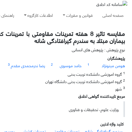
صفحه اصلی
قوانین و مقررات
اطلاعات کارگروه
راهنمای 
مقایسه تاثیر 8 هفته تمرینات مقاومتی با 
بیماران مبتلا به سندرم گیرافتادگی شانه
نوع پژوهش : پژوهش های انسانی
پژوهشگران
3
2
1
هومن مینونژاد
حامد موسوی
رضا ندرمحمدی مقدم
1
گروه اموزشی دانشکده تربیت بدنی
2
گروه اموزشی دانشکده تربیت بدنی دانشگاه تهران
3
شهر
مرجع تاییدکننده گواهی اخلاق
وزارت علوم، تحقیقات و فناوری
کلید واژه لاتین
سندرم گیرافتادگی شانه
تمرینات مقاومتی
تمرینات کششی
پوسچر