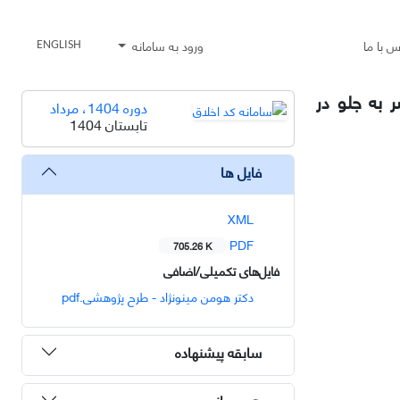
س با ما
ورود به سامانه
ENGLISH
ر به جلو در
دوره 1404، مرداد
تابستان 1404
فایل ها
XML
PDF
705.26 K
فایل‌های تکمیلی/اضافی
دکتر هومن مینونژاد - طرح پژوهشی.pdf
سابقه پیشنهاده
هم رسانی