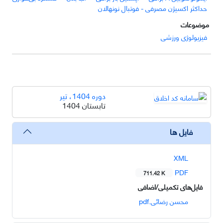
حداکثر اکسیژن مصرفی - فوتبال نونهالان
موضوعات
فیزیولوژی ورزشی
دوره 1404، تیر
تابستان 1404
فایل ها
XML
PDF
711.42 K
فایل‌های تکمیلی/اضافی
محسن رضائی.pdf