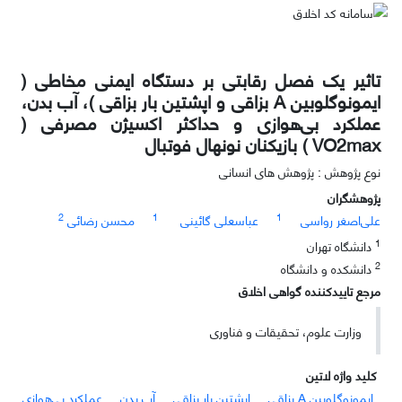
تاثیر یک فصل رقابتی بر دستگاه ایمنی مخاطی (
ایمونوگلوبین A بزاقی و اپشتین بار بزاقی )، آب بدن،
عملکرد بی‌هوازی و حداکثر اکسیژن مصرفی (
VO2max ) بازیکنان نونهال فوتبال
نوع پژوهش : پژوهش های انسانی
پژوهشگران
2
1
1
علی‌اصغر رواسی
عباسعلی گائینی
محسن رضائی
1
دانشگاه تهران
2
دانشکده و دانشگاه
مرجع تاییدکننده گواهی اخلاق
وزارت علوم، تحقیقات و فناوری
کلید واژه لاتین
ایمونوگلوبین A بزاقی
اپشتین بار بزاقی
آب بدن
عملکرد بی‌هوازی