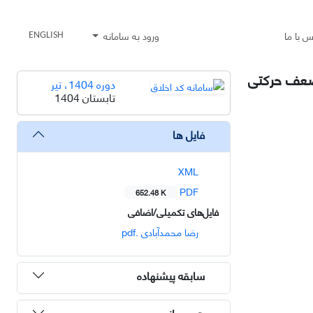
س با ما
ورود به سامانه
ENGLISH
ضعف حرکتی
دوره 1404، تیر
تابستان 1404
فایل ها
XML
PDF
652.48 K
فایل‌های تکمیلی/اضافی
رضا محمدآبادی .pdf
سابقه پیشنهاده
هم رسانی