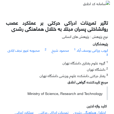
تاثیر تمرینات ادراکی حرکتی بر عملکرد عصب
روانشاختی پسران مبتلا به ختلال هماهنگی رشدی
نوع پژوهش : پژوهش های انسانی
پژوهشگران
2
1
ایوب چراغی یوسف آباد
محمود شیخ
محبوبه غیور نجف ابادی
3
1
گروه علوم رفتاری دانشگاه تهران
2
دانشگاه تهران
3
رفتار حرکتی دانشکده علوم ورزشی دانشگاه تهران
مرجع تاییدکننده گواهی اخلاق
Ministry of Science, Research and Technology
کلید واژه لاتین
اختلال هماهنگی رشدی
تمرینات ادراکی حرکتی
عملکرد اجرایی