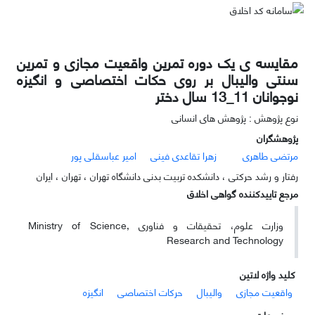
مقایسه ی یک دوره تمرین واقعیت مجازی و تمرین
سنتی والیبال بر روی حکات اختصاصی و انگیزه
نوجوانان 11_13 سال دختر
نوع پژوهش : پژوهش های انسانی
پژوهشگران
مرتضی طاهری
زهرا تقاعدی فینی
امیر عباسقلی پور
رفتار و رشد حرکتی ، دانشکده تربیت بدنی دانشگاه تهران ، تهران ، ایران
مرجع تاییدکننده گواهی اخلاق
وزارت علوم، تحقیقات و فناوری Ministry of Science,
Research and Technology
کلید واژه لاتین
واقعیت مجازی
والیبال
حرکات اختصاصی
انگیزه
موضوعات