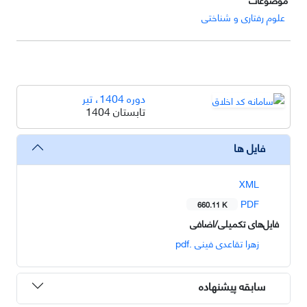
علوم رفتاری و شناختی
دوره 1404، تیر
تابستان 1404
فایل ها
XML
PDF
660.11 K
فایل‌های تکمیلی/اضافی
زهرا تقاعدی فینی .pdf
سابقه پیشنهاده