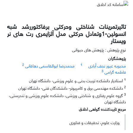
تاثیرتمرینات شناختی وحرکتی برفاکتوررشد شبه
انسولین-1وتعادل حرکتی مدل آلزایمری رت های نر
ویستار
نوع پژوهش : پژوهش های حیوانی
پژوهشگران
2
1
محبوبه غیور نجف آبادی
محمدرضا ابوالقاسمی دهاقانی
3
فاطمه گرامی
1
استادیار دانشکده تربیت بدنی و علوم ورزشی- دانشگاه تهران
2
دانشکده مهندسی برق و کامپیوتر- دانشکدگان فنی- دانشگاه تهران
3
گروه علوم رفتاری و شناختی ورزشی، دانشکده علوم ورزشی و تندرستی،
دانشگاه تهران
مرجع تاییدکننده گواهی اخلاق
وزارت علوم، تحقیقات و فناوری