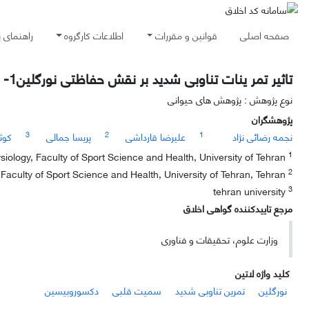
صفحه اصلی
قوانین و مقررات
اطلاعات کارگروه
راهنمای 
تاثیر تمر ینات تناوبی شدید بر نقش حفاظتی نورگلین1- بر سمی ت قلبی ناشی از دکسوروبیسین
نوع پژوهش : پژوهش های حیوانی
پژوهشگران
3
2
1
نجمه رضائی نژاد
علیرضا قارداشی
پریسا جمالی
کوث
1
Department of Exercise Physiology, Faculty of Sport Science and Health, University of Tehran
2
Department of Exercise Physiology, Faculty of Sport Science and Health, University of Tehran, Tehran
3
tehran university
مرجع تاییدکننده گواهی اخلاق
وزارت علوم، تحقیقات و فناوری
کلید واژه لاتین
نورگلین
تمرین تناوبی شدید
سمیت قلبی
دکسوروبیسین