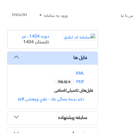
س با ما
ورود به سامانه
ENGLISH
دوره 1404، تیر
تابستان 1404
فایل ها
XML
PDF
705.02 K
فایل‌های تکمیلی/اضافی
دکتر نجمه رضائی نژاد - طرح پژوهشی.pdf
سابقه پیشنهاده
هم رسانی