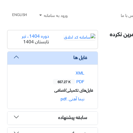
س با ما
ورود به سامانه
ENGLISH
رین نکرده
دوره 1404، تیر
تابستان 1404
فایل ها
XML
PDF
657.27 K
فایل‌های تکمیلی/اضافی
نیما آهنی .pdf
سابقه پیشنهاده
هم رسانی