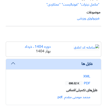
"مکمل نیترات" "فوتبالیست" "عملکردی"
موضوعات
فیزیولوژی ورزشی
دوره 1404، خرداد
بهار 1404
فایل ها
XML
PDF
696.52 K
فایل‌های تکمیلی/اضافی
محمد مومنی مقدم .pdf