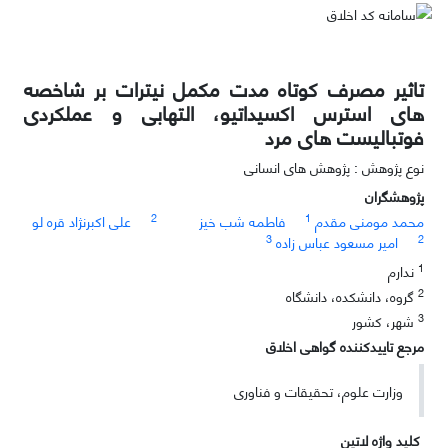
تاثیر مصرف کوتاه مدت مکمل نیترات بر شاخصه
های استرس اکسیداتیو، التهابی و عملکردی
فوتبالیست های مرد
نوع پژوهش : پژوهش های انسانی
پژوهشگران
2
1
محمد مومنی مقدم
فاطمه شب خیز
علی اکبرنژاد قره لو
3
2
امیر مسعود عباس زاده
1
ندارم
2
گروه، دانشکده، دانشگاه
3
شهر، کشور
مرجع تاییدکننده گواهی اخلاق
وزارت علوم، تحقیقات و فناوری
کلید واژه لاتین