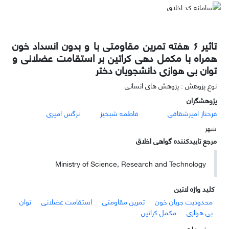
تاثیر ۶ هفته تمرین مقاومتی با و بدون انسداد خون
همراه با مکمل دهی کراتین بر استقامت عضلانی و
توان بی هوازی دانشجویان دختر
نوع پژوهش : پژوهش های انسانی
پژوهشگران
فرحناز امیرشقاقی
فاطمه شبخیز
نرگس امیری
شهر
مرجع تاییدکننده گواهی اخلاق
Ministry of Science, Research and Technology
کلید واژه لاتین
محدودیت جریان خون
تمرین مقاومتی
استقامت عضلانی
توان
بی هوازی
مکمل کراتین
موضوعات