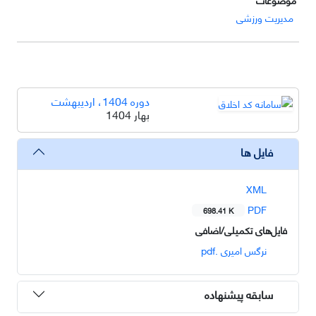
مدیریت ورزشی
دوره 1404، اردیبهشت
بهار 1404
فایل ها
XML
PDF
698.41 K
فایل‌های تکمیلی/اضافی
نرگس امیری .pdf
سابقه پیشنهاده