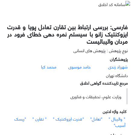
فارسی: بررسی ارتباط بین تقارن تعادل پویا و قدرت
ایزوکنتیک زانو با سیستم نمره دهی خطای فرود در
مردان والیبالیست
نوع پژوهش : پژوهش های انسانی
پژوهشگران
شهرزاد زندی
حامد موسوی
محمد کیا
دانشگاه تهران
مرجع تاییدکننده گواهی اخلاق
وزارت علوم، تحقیقات و فناوری
کلید واژه لاتین
" والیبال "
"تعادل"
"قدرت ایزوکنتیک "
" تقارن "
"ریسک
آسیب"
موضوعات