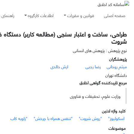
صفحه اصلی
قوانین و مقررات
اطلاعات کارگروه
راهنمای 
طراحی، ساخت و اعتبار سنجی (مطالعه کاربر) دستگاه 
شروت
نوع پژوهش : پژوهش های انسانی
پژوهشگران
میثم روحانی
رضا رجبی
ارش خالدی
دانشگاه تهران
مرجع تاییدکننده گواهی اخلاق
وزارت علوم، تحقیقات و فناوری
کلید واژه لاتین
اسکولیوز"
"روش شروت"
"تنفس همراه با چرخش"
"زاویه کاب
موضوعات