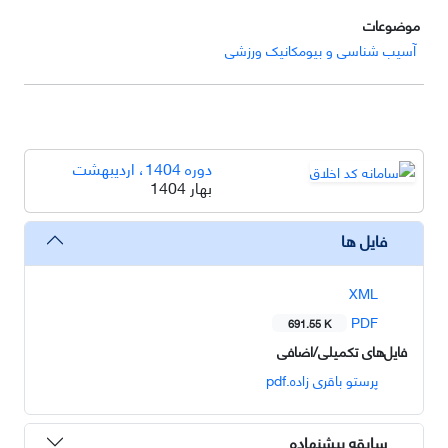
موضوعات
آسیب شناسی و بیومکانیک ورزشی
دوره 1404، اردیبهشت
بهار 1404
فایل ها
XML
PDF
691.55 K
فایل‌های تکمیلی/اضافی
پرستو باقری زاده.pdf
سابقه پیشنهاده