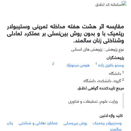
مقایسه اثر هشت هفته مداخله تمرینی وستیبولار
ریتمیک با و بدون روش بین‌نسلی بر عملکرد تعادلی
وشناختی زنان سالمند.
نوع پژوهش : پژوهش های انسانی
پژوهشگران
2
1
پرستو باقری زاده
هومن مینونژاد
1
دانشگاه
2
گروه، دانشکده، دانشگاه
مرجع تاییدکننده گواهی اخلاق
وزارت علوم، تحقیقات و فناوری
کلید واژه لاتین
وستیبولار ریتمیک
روش بین‌نسلی
عملکرد تعادلی و شناختی
زنان
سالمند