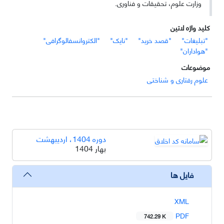
وزارت علوم، تحقیقات و فناوری.
کلید واژه لاتین
"تبلیغات"
"قصد خرید"
"نایک"
"الکتروانسفالوگرافی"
"هواداران"
موضوعات
علوم رفتاری و شناختی
دوره 1404، اردیبهشت
بهار 1404
فایل ها
XML
PDF
742.29 K