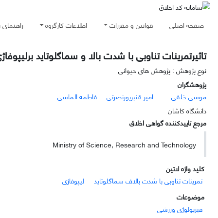
صفحه اصلی
قوانین و مقررات
اطلاعات کارگروه
راهنمای 
تاثیرتمرینات تناوبی با شدت بالا و سماگلوتاید برلیپوف
نوع پژوهش : پژوهش های حیوانی
پژوهشگران
موسی خلفی
امیر قنبرپورنصرتی
فاطمه الماسی
دانشگاه کاشان
مرجع تاییدکننده گواهی اخلاق
Ministry of Science, Research and Technology
کلید واژه لاتین
تمرینات تناوبی با شدت بالاف سماگلوتاید
لیپوفاژی
موضوعات
فیزیولوژی ورزشی