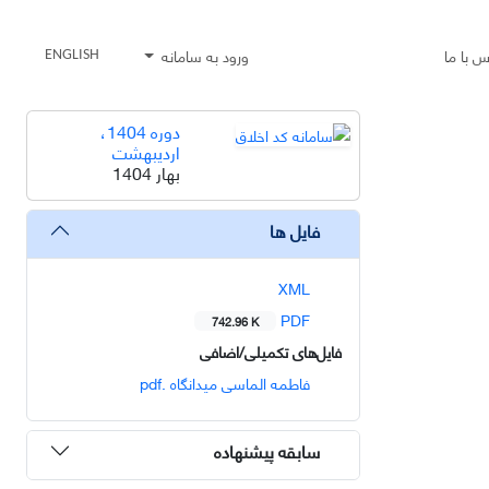
س با ما
ورود به سامانه
ENGLISH
دوره 1404،
اردیبهشت
بهار 1404
فایل ها
XML
PDF
742.96 K
فایل‌های تکمیلی/اضافی
فاطمه الماسی میدانگاه .pdf
سابقه پیشنهاده