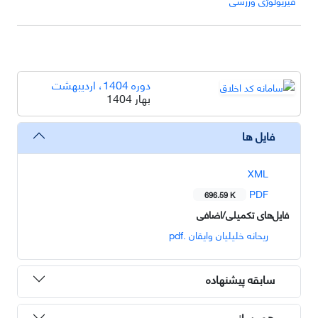
فیزیولوژی ورزشی
دوره 1404، اردیبهشت
بهار 1404
فایل ها
XML
PDF
696.59 K
فایل‌های تکمیلی/اضافی
ریحانه خلیلیان وایقان .pdf
سابقه پیشنهاده
هم رسانی