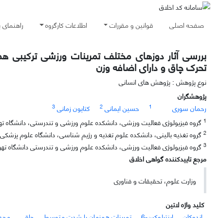
صفحه اصلی
قوانین و مقررات
اطلاعات کارگروه
راهنمای 
تحرک چاق و دارای اضافه وزن
نوع پژوهش : پژوهش های انسانی
پژوهشگران
3
2
1
رحمان سوری
حسین ایمانی
کتایون زمانی
1
گروه فیزیولوژی فعالیت ورزشی، دانشکده علوم ورزشی و تندرستی، دانشگاه تهران
2
گروه تغذیه بالینی، دانشکده علوم تغذیه و رژیم شناسی، دانشگاه علوم پزشکی ته
3
گروه فیزیولوژی فعالیت ورزشی، دانشکده علوم ورزشی و تندرستی دانشگاه تهران، خیابان کارگر ش
مرجع تاییدکننده گواهی اخلاق
وزارت علوم، تحقیقات و فناوری
کلید واژه لاتین
اندوکان
اینترلوکین-6
تمرینات همزمان با شدت متوسط
چاقی
محدو