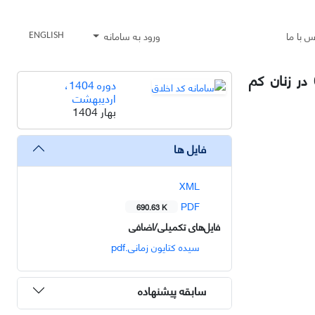
س با ما
ورود به سامانه
ENGLISH
بررسی آثار دوزهای مختلف تمرینات ورزشی ترکیبی همراه با محدودیت کالری بر سطوح اندوکان و اینترلوکین-6 در زنان کم
دوره 1404،
اردیبهشت
بهار 1404
فایل ها
XML
PDF
690.63 K
فایل‌های تکمیلی/اضافی
سیده کتایون زمانی.pdf
سابقه پیشنهاده