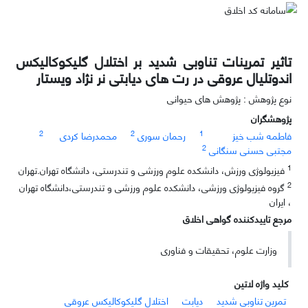
تاثیر تمرینات تناوبی شدید بر اختلال گلیکوکالیکس
اندوتلیال عروقی در رت های دیابتی نر نژاد ویستار
نوع پژوهش : پژوهش های حیوانی
پژوهشگران
2
2
1
فاطمه شب خیز
رحمان سوری
محمدرضا کردی
2
مجتبی حسنی سنگانی
1
فیزیولوژی ورزش، دانشکده علوم ورزشی و تندرستی، دانشگاه تهران.تهران
2
گروه فیزیولوژی ورزشی، دانشکده علوم ورزشی و تندرستی،دانشگاه تهران
، ایران
مرجع تاییدکننده گواهی اخلاق
وزارت علوم، تحقیقات و فناوری
کلید واژه لاتین
تمرین تناوبی شدید
دیابت
اختلال گلیکوکالیکس عروقی