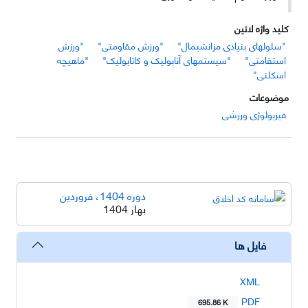
کلید واژه لاتین
"سلولهای بنیادی مزانشیمال"
"ورزش مقاومتی"
"ورزش
استقامتی"
"سیستمهای آنابولیک و کاتابولیک"
"ماهیچه
اسکلتی"
موضوعات
فیزیولوژی ورزشی
دوره 1404، فروردین
بهار 1404
فایل ها
XML
PDF
695.86 K