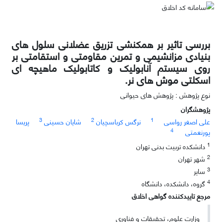
بررسی تاثیر بر همکنشی تزریق عضلانی سلول های
بنیادی مزانشیمی و تمرین مقاومتی و استقامتی بر
روی سیستم آنابولیک و کاتابولیک ماهیچه ای
اسکلتی موش های نر.
نوع پژوهش : پژوهش های حیوانی
پژوهشگران
3
2
1
علی اصغر رواسی
نرگس کرباسچیان
شایان حسینی
پریسا
4
پورنعمتی
1
دانشکده تربیت بدنی تهران
2
شهر تهران
3
سایر
4
گروه، دانشکده، دانشگاه
مرجع تاییدکننده گواهی اخلاق
وزارت علوم، تحقیقات و فناوری