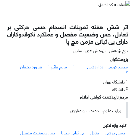
اثر شش هفته تمرینات انسجام حسی حرکتی بر
تعادل، حس وضعیت مفصل و عملکرد تکواندوکاران
دارای بی ثباتی مزمن مچ پا
نوع پژوهش : پژوهش های انسانی
پژوهشگران
1
1
محمد کریمی زاده اردکانی
مریم قائم
فیروزه دهقان
2
1
دانشگاه تهران
2
دانشگاه
مرجع تاییدکننده گواهی اخلاق
وزارت علوم، تحقیقات و فناوری
کلید واژه لاتین
حسی حرکتی
تعادل
بی ثباتی مچ پا
حس وضعیت مفصل