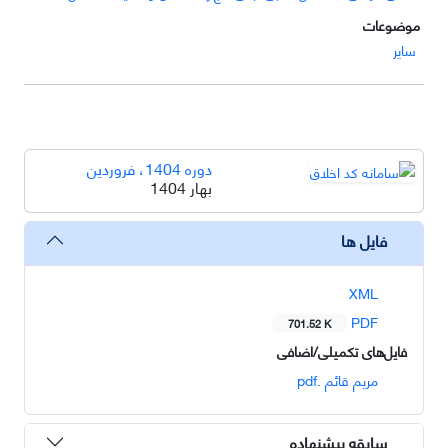
موضوعات
سایر
دوره 1404، فروردین
بهار 1404
فایل ها
XML
PDF
701.52 K
فایل‌های تکمیلی/اضافی
مریم قائم .pdf
سابقه پیشنهاده