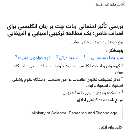
بررسی تأثیر احتمالی ربات چت بر زبان انگلیسی برای
اهداف خاص: یک مطالعه ترکیبی آسیایی و آفریقایی
نوع پژوهش : پژوهش های انسانی
پژوهشگران
3
2
1
سید رضا دشتستانی
سعید خزائی
الهه خواجویی میرزاده
1
گروه زبان و ادبیات انگلیسی، دانشکده زبانها و ادبیات خارجی، دانشگاه
تهران
2
مرکز تحقیقات فناوری اطلاعات در امور سلامت، دانشگاه علوم پزشکی
اصفهان، اصفهان، ایران
3
دانشکده زبانهای خارجی دانشگاه تهران
مرجع تاییدکننده گواهی اخلاق
Ministry of Science, Research and Technology
کلید واژه لاتین