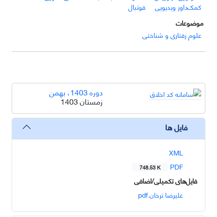
کمک‌داور ویدیویی
فوتبال
موضوعات
علوم رفتاری و شناختی
دوره 1403، بهمن
زمستان 1403
فایل ها
XML
PDF
748.53 K
فایل‌های تکمیلی/اضافی
علیرضا ترخان.pdf