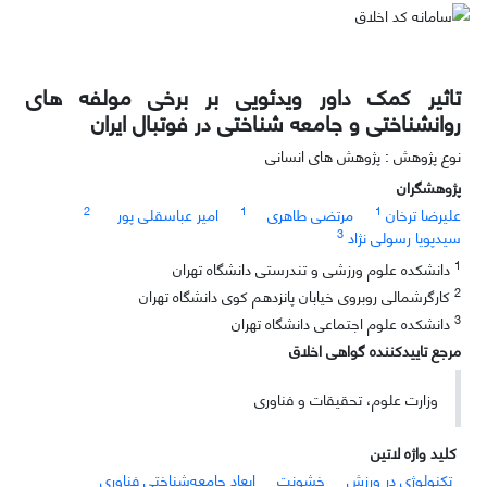
تاثیر کمک داور ویدئویی بر برخی مولفه های
روانشناختی و جامعه شناختی در فوتبال ایران
نوع پژوهش : پژوهش های انسانی
پژوهشگران
2
1
1
علیرضا ترخان
مرتضی طاهری
امیر عباسقلی پور
3
سیدپویا رسولی نژاد
1
دانشکده علوم ورزشی و تندرستی دانشگاه تهران
2
کارگرشمالی روبروی خیابان پانزدهم کوی دانشگاه تهران
3
دانشکده علوم اجتماعی دانشگاه تهران
مرجع تاییدکننده گواهی اخلاق
وزارت علوم، تحقیقات و فناوری
کلید واژه لاتین
تکنولوژی در ورزش
خشونت‌
ابعاد جامعه‌شناختی فناوری