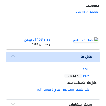
موضوعات
فیزیولوژی ورزشی
دوره 1403، بهمن
زمستان 1403
فایل ها
XML
PDF
743.63 K
فایل‌های تکمیلی/اضافی
دکتر فاطمه شب خیز - طرح پژوهشی.pdf
سابقه پیشنهاده