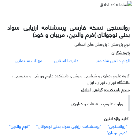
روانسنجی نسخه فارسی پرسشنامه ارزیابی سواد
بدنی نوجوانان )فرم والدین، مربیان و خود)
نوع پژوهش : پژوهش های انسانی
پژوهشگران
الهام حاتمی شاه میر
علیرضا امینایی
مهتاب سلیمانی
گروه علوم رفتاری و شناختی ورزشی، دانشکده علوم ورزشی و تندرستی،
دانشگاه تهران، تهران، ایران
مرجع تاییدکننده گواهی اخلاق
وزارت علوم، تحقیقات و فناوری
کلید واژه لاتین
"روانسنجی"
"پرسشنامه ارزیابی سواد بدنی نوجوانان"
"فرم والدین"
"فرم مربیان"