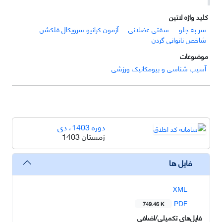
کلید واژه لاتین
سر به جلو
سفتی عضلانی
آزمون کرانیو سرویکال فلکشن
شاخص ناتوانی گردن
موضوعات
آسیب شناسی و بیومکانیک ورزشی
دوره 1403، دی
زمستان 1403
فایل ها
XML
PDF
749.46 K
فایل‌های تکمیلی/اضافی