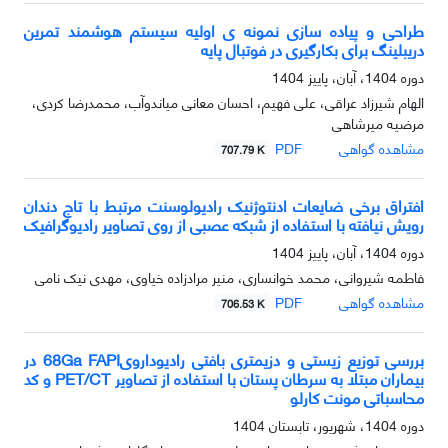
طراحی و پیاده سازی نمونه ی اولیه سیستم هوشمند تمرین
دریبلینگ برای بکارگیری در فوتبال پایه
دوره 1404، آبان، پاییز 1404
الهام شیرزاد عراقی، علی فهیم، احسان معانی میاندوآب، محمدرضا کردی،
مرضیه میرشاهی
مشاهده گواهی
PDF
707.79 K
افتراق برخی ضایعات ادنتوژنیک رادیولوسنت مرتبط با تاج دندان
رویش نیافته با استفاده از شبکه عصبی از روی تصاویر رادیوگرافیک
دوره 1404، آبان، پاییز 1404
فاطمه شیروانی، محمد خوانساری، منیر مرادزاده خیاوی، مهدی نیک نامی
مشاهده گواهی
PDF
706.53 K
بررسی توزیع زیستی و دزیمتری بافتی رادیوداروی68Ga FAPI در
بیماران مبتلا به سرطان پستان با استفاده از تصاویر PET/CT و کد
محاسباتی مونت کارلو
دوره 1404، شهریور، تابستان 1404