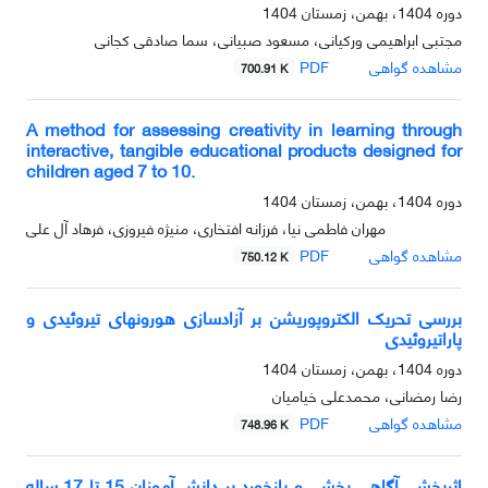
دوره 1404، بهمن، زمستان 1404
مجتبی ابراهیمی ورکیانی، مسعود صبیانی، سما صادقی کجانی
مشاهده گواهی
PDF
700.91 K
A method for assessing creativity in learning through
interactive, tangible educational products designed for
children aged 7 to 10.
دوره 1404، بهمن، زمستان 1404
مهران فاطمی نیا، فرزانه افتخاری، منیژه فیروزی، فرهاد آل علی
مشاهده گواهی
PDF
750.12 K
بررسی تحریک الکتروپوریشن بر آزادسازی هورونهای تیروئیدی و
پاراتیروئیدی
دوره 1404، بهمن، زمستان 1404
رضا رمضانی، محمدعلی خیامیان
مشاهده گواهی
PDF
748.96 K
اثربخشی آگاهی بخشی و بازخورد بر دانش آموزان 15 تا 17 ساله