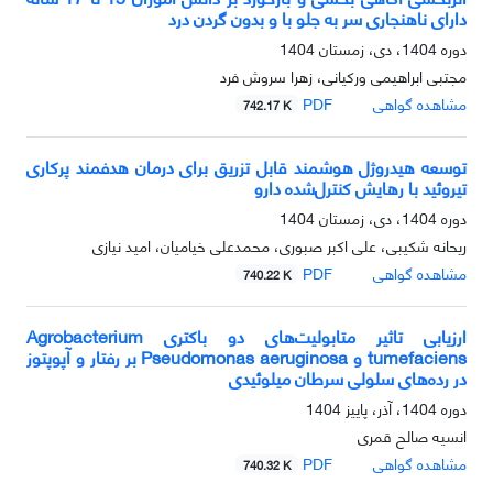
دارای ناهنجاری سر به جلو با و بدون گردن درد
دوره 1404، دی، زمستان 1404
مجتبی ابراهیمی ورکیانی، زهرا سروش فرد
مشاهده گواهی
PDF
742.17 K
توسعه هیدروژل هوشمند قابل تزریق برای درمان هدفمند پرکاری
تیروئید با رهایش کنترل‌شده دارو
دوره 1404، دی، زمستان 1404
ریحانه شکیبی، علی اکبر صبوری، محمدعلی خیامیان، امید نیازی
مشاهده گواهی
PDF
740.22 K
ارزیابی تاثیر متابولیت‌های دو باکتری Agrobacterium
tumefaciens و Pseudomonas aeruginosa بر رفتار و آپوپتوز
در رده‌های سلولی سرطان میلوئیدی
دوره 1404، آذر، پاییز 1404
انسیه صالح قمری
مشاهده گواهی
PDF
740.32 K