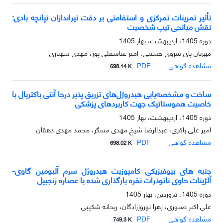
تأثیر تمرینات تمرکزی و استقامتی بر دقت تیراندازان تپانچه بادی:
نقش میانجی تیپ شخصیت
دوره 1405، اردیبهشت، بهار 1405
مهربان پای سروی حسینی، امیر عباسقلی پور، مهدی شهبازی
مشاهده گواهی
PDF
698.14 K
ساخت و مشخصه‌یابی هیدروژل‌های تزریق پذیر درجا آنتی باکتریال با
خاصیت هموستاتیک جهت کاربردهای پزشکی
دوره 1405، اردیبهشت، بهار 1405
امیر علی باقری، عبدالرضا شیخ مهدی مسگر، محمد مهدی دهقان
مشاهده گواهی
PDF
698.02 K
جنبه های بیوفیزیکی کامپوزیت هیدروژل سرم آلبومین گاوی-
آلژینات حاوی نانوذرات نقره بارگذاری شده با عصاره زنجبیل
دوره 1405، فروردین، بهار 1405
علی اکبر صبوری، زهرا نوروززادگان، ریحانه شکیبی
مشاهده گواهی
PDF
749.3 K