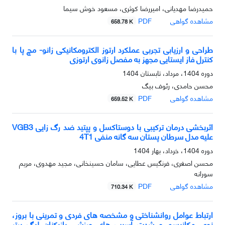
حمیدرضا مهدیانی، امیررضا کوثری، مسعود خوش سیما
مشاهده گواهی
PDF
658.78 K
طراحی و ارزیابی تجربی عملکرد ارتوز الکترومکانیکی زانو- مچ پا با
کنترل فاز ایستایی مجهز به مفصل زانوی ارتوزی
دوره 1404، مرداد، تابستان 1404
محسن حامدی، رئوف بیگ
مشاهده گواهی
PDF
659.52 K
اثربخشی درمان ترکیبی با دوستاکسل و پپتید ضد رگ زایی VGB3
علیه مدل سرطان پستان سه گانه منفی 4T1
دوره 1404، خرداد، بهار 1404
محسن اصغری، فرنگیس عطایی، سامان حسینخانی، مجید مهدوی، مریم
سورانه
مشاهده گواهی
PDF
710.34 K
ارتباط عوامل روانشناختی و مشخصه های فردی و تمرینی با بروز،
نوع، مکانیسم و شدت آسیب های ورزشی بازیکنان لیگ برتر