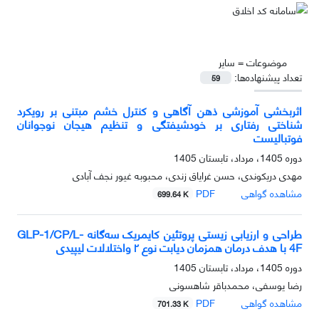
موضوعات =
سایر
تعداد پیشنهاده‌ها:
59
اثربخشی آموزشی ذهن آگاهی و کنترل خشم مبتنی بر رویکرد
شناختی رفتاری بر خودشیفتگی و تنظیم هیجان نوجوانان
فوتبالیست
دوره 1405، مرداد، تابستان 1405
مهدی دریکوندی، حسن غرایاق زندی، محبوبه غیور نجف آبادی
مشاهده گواهی
PDF
699.64 K
طراحی و ارزیابی زیستی پروتئین کایمریک سه‌گانه GLP-1/CP/L-
4F با هدف درمان همزمان دیابت نوع ۲ واختلالات لیپیدی
دوره 1405، مرداد، تابستان 1405
رضا یوسفی، محمدباقر شاهسونی
مشاهده گواهی
PDF
701.33 K