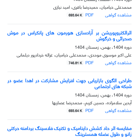
محمدعلی خیامیان، حمیدرضا باقری، امید نیازی
مشاهده گواهی
PDF
693.64 K
اثرالکتروپوریشن بر آزادسازی هورمون های پانکراس در موش
صحرائی و خرگوش
دوره 1404، بهمن، زمستان 1404
علی اکبر موسوی موحدی، محمدعلی خیامیان، غزاله خردادپور دیلمانی
مشاهده گواهی
PDF
746.81 K
طراحی الگوی بازاریابی جهت افزایش مشارکت در اهدا عضو در
شبکه های اجتماعی
دوره 1404، بهمن، زمستان 1404
آیدین سلامزاده، حسین کریم، محمدرضا عصاریها
مشاهده گواهی
PDF
693.64 K
مقایسه اثر حاد کشش داینامیک و تکنیک فلاسینگ بردامنه حرکتی
زانو و طول عضله همسترینگ