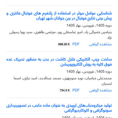
شناسایی عوامل موثر در استفاده از پلتفرم های فوتبال فانتزی و
پیش بینی نتایج فوتبال در بین جوانان شهر تهران
دوره 1405، فروردین، بهار 1405
بنیامین خضرائی راد، امیر عباسقلی پور، مرتضی طاهری، سید پویا رسولی
نژاد
مشاهده گواهی
PDF
698.26 K
ساخت چیپ الکتریکی قابل کاشت در بدن به منظور تحریک غده
فوق کلیه به روش الکتروپوریشن
دوره 1405، فروردین، بهار 1405
محمدعلی خیامیان، نوید منوچهری، محمد عبدالاحد، امید نیازی، اسما
اسدیان
مشاهده گواهی
PDF
734.3 K
تولید میکروحباب‌های لیپیدی به عنوان ماده حاجب در تصویربرداری
سونوگرافی و اکوکاردیوگرافی
دوره 1404، اسفند، زمستان 1404