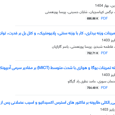
نرگس کرباسچیان، شایان حسینی، پریسا پورنعمتی
PDF
695.86 K
رینات وزنه برداری، کار با وزنه سنتی، پلایومتریک، و کتل بل بر قدرت، ت
اطمه شبخیز، پریسا پورنعمتی، یاسر گاراژیان
PDF
752.71 K
رحمان سوری، حامد نظری راد گیگاو
PDF
754.49 K
آبی_الکلی طارونه بر فاکتور های استرس اکسیداتیو و اسیب عضلانی پس از