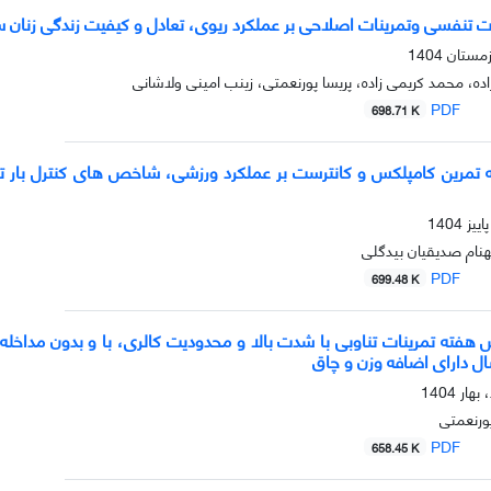
نات تنفسی وتمرینات اصلاحی بر عملکرد ریوی، تعادل و کیفیت زندگی زنان 
ه، محمد کریمی زاده، پریسا پورنعمتی، زینب امینی ولاشانی
PDF
698.71 K
ه 6 هفته تمرین کامپلکس و کانترست بر عملکرد ورزشی، شاخص های کنترل 
بهنام صدیقیان بیدگلی
PDF
699.48 K
هفته تمرینات تناوبی با شدت بالا و محدودیت کالری، با و بدون مداخل
ال دارای اضافه وزن و چاق
پورنعمتی
PDF
658.45 K