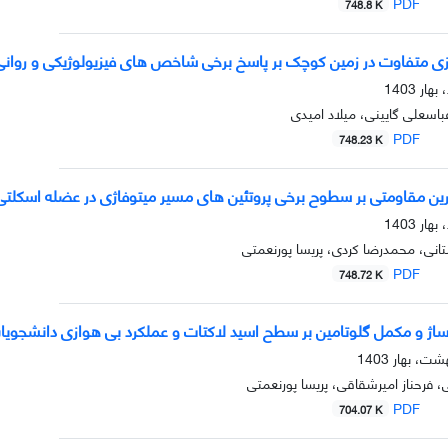
PDF
748.8 K
بازی متفاوت در زمین کوچک بر پاسخ برخی شاخص های فیزیولوژیکی و روانی
باسعلی گایینی، میلاد امیدی
PDF
748.23 K
مرین مقاومتی بر سطوح برخی پروتئین های مسیر میتوفاژی در عضله اسکلتی 
ستانی، محمدرضا کردی، پریسا پورنعمتی
PDF
748.72 K
اساژ و مکمل گلوتامین بر سطح اسید لاکتات و عملکرد بی هوازی دانشجویا
ی، فرحناز امیرشقاقی، پریسا پورنعمتی
PDF
704.07 K