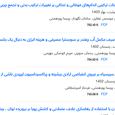
ات ترکیبی اندا‌م‌های فوقانی و تحتانی بر تغییرات ترکیب بدنی و تجمع چربی ناحیه‌ای 
 موسس غفاری، سامان نگهدار، پریسا پورنعمتی
PDF
752.43 K
مصرف مکمل آب چغندر بر سوبسترا مصرفی و هزینه انرژی به دنبال یک جلس
 پریسا پورنعمتی، رحمان سوری، مریم کوشکی جهرمی
PDF
704.53 K
 سیرسیاه بر نیروی انقباضی ارادی بیشینه و پراکسیداسیون لیپیدی ناشی از 
، پریسا پورنعمتی، فرحناز امیرشقاقی
PDF
743.09 K
 استفاده از رهاسازی غلاف عضلانی و کشش پویا بر برون‌ده توان ، بیشینه و میانگین گشتاو