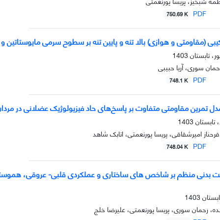
مه شبخیز، پریسا پورنعمتی
PDF
750.69 K
رکیبی (مقاومتی و هوازی) بالا تنه و پایین تنه بر سطوح سرمی مایوستاتین 
حمان سوری، آریا حبیبی
PDF
748.1 K
مدل تمرین مقاومتی متفاوت بر پاسخ‌های حاد فیزیولوژیک عضلانی در مردا
فرحناز امیرشقاقی، پریسا پورنعمتی، اتابک شاهد
PDF
748.04 K
لیت بدنی منظم بر شاخص های ساختاری و عملکردی قلبی- عروقی، هموستاز گ
ه، رحمان سوری، پریسا پورنعمتی، علیرضا خلج