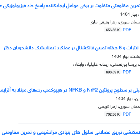
مرین مقاومتی متفاوت بر برخی عوامل ایجادکننده پاسخ حاد فیزیولوژیکی ع
رحمان سوری، زهرا رفیعی ماری
PDF
656.56 K
عملکرد ژیمناستیک دانشجویان دختر
 پریسا پورنعمتی، ریحانه خلیلیان وایقان
PDF
696.59 K
ن NrF2 و NFKB در هیپوکمپ رت‌های مبتلا به آلزایمر
رحمان سوری، زهرا کریمی
PDF
702.36 K
 همکنشی تزریق عضلانی سلول های بنیادی مزانشیمی و تمرین مقاومتی و