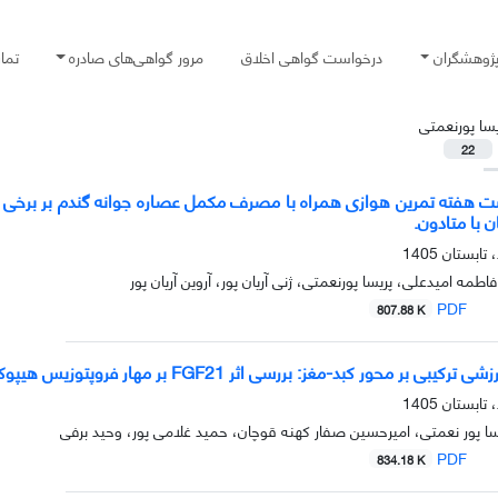
پژوهشگران
درخواست گواهی اخلاق
مرور گواهی‌های صادره
تما
یسا پورنعمتی
22
 با متادون.
مه امیدعلی، پریسا پورنعمتی، ژنی آریان پور، آروین آریان پور
PDF
807.88 K
کبد-مغز: بررسی اثر FGF21 بر مهار فروپتوزیس هیپوکامپی در رت های آلزایمری شده با STZ
ا پور نعمتی، امیرحسین صفار کهنه قوچان، حمید غلامی پور، وحید برفی
PDF
834.18 K