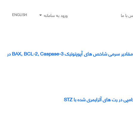
س با ما
ورود به سامانه
ENGLISH
بررسی تاثیر هشت هفته تمرین هوازی همراه با مصرف مکمل عصاره جوانه گندم بر برخی مقادیر سرمی شاخص های آپوپتوتیک BAX, BCL-2, Caspase-3 در