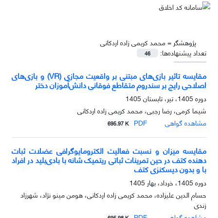
پژوهشگر =
محمد کریمی زاده اردکانی
تعداد پیشنهاده‌ها:
46
مقایسه تاثیر بازی‌های مبتنی بر واقعیت مجازی (VR) و بازی‌های
اصلاحی رایج بر سندروم متقاطع فوقانی دانش‌آموزان دختر
دوره 1405، تیر، تابستان 1405
شیما کرمی، رضا رجبی، محمد کریمی زاده اردکانی
مشاهده گواهی
PDF
695.97 K
مقایسه میزان و نسبت فعالیت الکترومایوگرافی عضلات ثبات
دهنده کتف در حین تمرینات ثباتی ریتمیک شانه با بادی‌بلید در افراد
با و بدون دیسکنزی کتف
دوره 1405، خرداد، بهار 1405
حسام الدین علیزاده، محمد کریمی زاده اردکانی، هومن مینو نژاد، شهرزاد
زندی
مشاهده گواهی
PDF
695.98 K