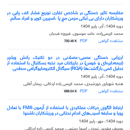
مقایسه تاثیر خستگی بر شاخص تقارن توزیع فشار کف پایی در
ورزشکاران دارای بی ثباتی مزمن مچ پا ،اسپرین کوپر و افراد سالم.
دوره 1404، آذر، پاییز 1404
محمد کریمی‌زاده، حامد موسوی، فیروزه قبدیان
مشاهده گواهی
PDF
700.46 K
ارزیابی خستگی عصبی-عضلانی در دو تکنیک رانش ویلچر
(نیمه‌دایره‌ای و قوس) در بازیکنان مرد نخبه بسکتبال با استفاده از
تحلیل کمی بازگشت‌ها (RQA) سیگنال الکترومایوگرافی سطحی
دوره 1404، آذر، پاییز 1404
هدیه شهبازی خورشیدی، محمد کریمی زاده اردکانی، پیمان آقایی
مشاهده گواهی
PDF
698.04 K
ارتباط الگوی حرکات عملکردی با استفاده از آزمون FMS با تعادل
پویا و سابقه آسیب‌های اندام تحتانی در ورزشکاران ناشنوا
دوره 1404، مهر، پاییز 1404
یوسف مقدس تبریزی، اسما رستمی، محمد کریمی زاده اردکانی