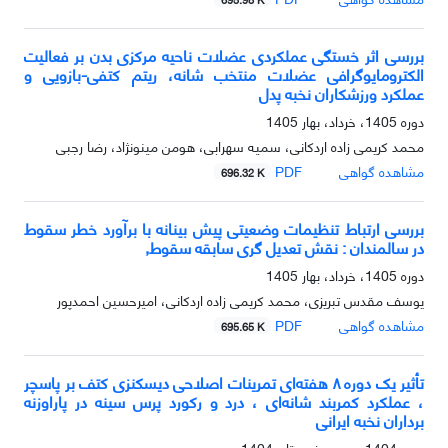
بررسی اثر خستگی عملکردی عضلات ناحیه مرکزی بدن بر فعالیت
الکترومایوگرافی عضلات منتخب شانه، ریتم کتفی-بازویی و
عملکرد ورزشکاران نخبه پدل
دوره 1405، خرداد، بهار 1405
محمد کریمی زاده اردکانی، سمیه سهرابی، هومن مینونژاد، رضا رجبی
مشاهده گواهی
PDF
696.32 K
بررسی ارتباط تنظیمات وضعیتی پیش بینانه با برآورد خطر سقوط
در سالمندان : نقش تعدیل گری سابقه سقوط,
دوره 1405، خرداد، بهار 1405
یوسف مقدس تبریزی، محمد کریمی زاده اردکانی، امیرحسین احمدپور
مشاهده گواهی
PDF
695.65 K
تأثیر یک دوره ۸ هفته‌ای تمرینات اصلاحی دیسکنزی کتف بر پاسچر
، عملکرد کمربند شانه‌ای ، درد و رکورد پرس سینه در پاراوزنه
‌برداران نخبه ایرانی
دوره 1404، بهمن، زمستان 1404