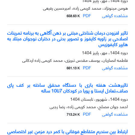
دوره 1404، مهر، پاییز 1404
هومن مینونژاد، محمد کریمی زاده، امیرحسین رفیعی
مشاهده گواهی
PDF
658.63 K
تاثیر افزودن درمان شناختی مبتنی بر ذهن آگاهی به برنامه تمرینات
اصلاحی بر زاویه کایفوز و تصویر بدنی در دختران نوجوان مبتلا به
هایپر کایفوزیس
دوره 1404، مهر، پاییز 1404
فاطمه انصاریان، یوسف مقدس تبریزی، محمد کریمی زاده اردکانی
مشاهده گواهی
PDF
661.13 K
تاثیرهشت هفته بازی با دستگاه محقق ساخته بر کف پای
صاف،تعادل ایستا و پویا در کودکان 7تا10 ساله
دوره 1404، شهریور، تابستان 1404
احمد جوان مصلح، محمد کریمی زاده، رضا رجبی
مشاهده گواهی
PDF
713.24 K
ارتباط بین سندرم متقاطع فوقانی با کمر درد مزمن غیر اختصاصی